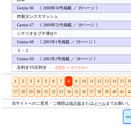
Genius 66 《 2000年50号掲載 ／ 19ページ 》
炸裂ダンクスマッシュ
Genius 67 《 2000年52号掲載 ／ 18ページ 》
シナリオをブチ壊せ
!!
Genius 68 《 2001年1号掲載 ／ 19ページ 》
１－１
Genius 69 《 2001年2号掲載 ／ 18ページ 》
左利きVS左利き
左利き ⇒ サウスポー
１
２
３
４
５
６
７
８
９
10
11
12
13
14
15
1
27
28
29
30
31
32
33
34
35
36
37
38
39
40
41
4
当サイトへのご意見・ご感想は
掲示板
または
メール
までお願いし
ten