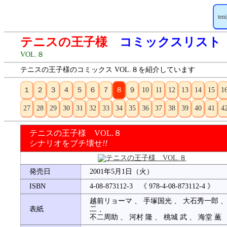
ten
テニスの王子様
コミックスリスト
VOL.８
テニスの王子様のコミックス VOL.８を紹介しています
１
２
３
４
５
６
７
８
９
10
11
12
13
14
15
1
27
28
29
30
31
32
33
34
35
36
37
38
39
40
41
4
テニスの王子様 VOL.８
シナリオをブチ壊せ
!!
発売日
2001年5月1日（火）
ISBN
4-08-873112-3 《 978-4-08-873112-4 》
越前リョーマ 、 手塚国光 、 大石秀一郎 、
表紙
二 、
不二周助 、 河村 隆 、 桃城 武 、 海堂 薫