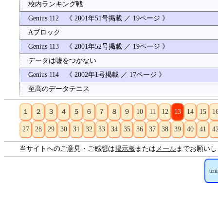
校内ランキング戦
Genius 112 《 2001年51号掲載 ／ 19ページ 》
Aブロック
Genius 113 《 2001年52号掲載 ／ 19ページ 》
データは嘘をつかない
Genius 114 《 2002年1号掲載 ／ 17ページ 》
至高のデータテニス
１
２
３
４
５
６
７
８
９
10
11
12
13
14
15
1
27
28
29
30
31
32
33
34
35
36
37
38
39
40
41
4
当サイトへのご意見・ご感想は
掲示板
または
メール
までお願いし
ten