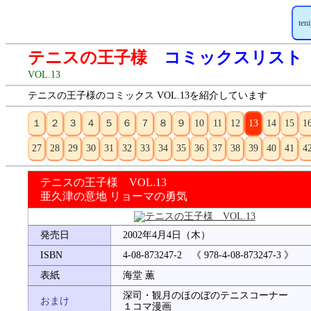
ten
テニスの王子様
コミックスリスト
VOL.13
テニスの王子様のコミックス VOL.13を紹介しています
１
２
３
４
５
６
７
８
９
10
11
12
13
14
15
1
27
28
29
30
31
32
33
34
35
36
37
38
39
40
41
4
テニスの王子様 VOL.13
亜久津の意地 リョーマの勇気
発売日
2002年4月4日（木）
ISBN
4-08-873247-2 《 978-4-08-873247-3 》
表紙
海堂 薫
深司・観月のほのぼのテニスコーナー
おまけ
１コマ漫画