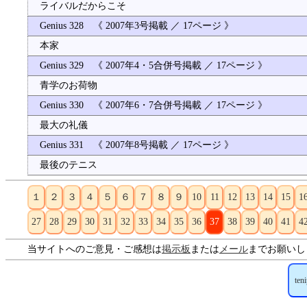
ライバルだからこそ
Genius 328 《 2007年3号掲載 ／ 17ページ 》
本家
Genius 329 《 2007年4・5合併号掲載 ／ 17ページ 》
青学のお荷物
Genius 330 《 2007年6・7合併号掲載 ／ 17ページ 》
最大の礼儀
Genius 331 《 2007年8号掲載 ／ 17ページ 》
最後のテニス
１
２
３
４
５
６
７
８
９
10
11
12
13
14
15
1
27
28
29
30
31
32
33
34
35
36
37
38
39
40
41
4
当サイトへのご意見・ご感想は
掲示板
または
メール
までお願いし
ten