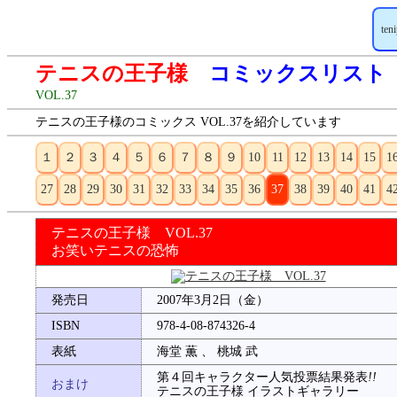
ten
テニスの王子様
コミックスリスト
VOL.37
テニスの王子様のコミックス VOL.37を紹介しています
１
２
３
４
５
６
７
８
９
10
11
12
13
14
15
1
27
28
29
30
31
32
33
34
35
36
37
38
39
40
41
4
テニスの王子様 VOL.37
お笑いテニスの恐怖
発売日
2007年3月2日（金）
ISBN
978-4-08-874326-4
表紙
海堂 薫 、 桃城 武
第４回キャラクター人気投票結果発表
!!
おまけ
テニスの王子様 イラストギャラリー